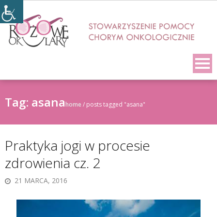
Skip
to
content
Tag:
asana
home
/
posts tagged "asana"
Praktyka jogi w procesie
zdrowienia cz. 2
21 MARCA, 2016