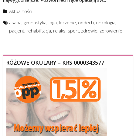
najwygodniejsze. Pozwól niech ręce opadają sw...
Aktualności
asana
,
gimnastyka
,
joga
,
leczenie
,
oddech
,
onkologia
,
pacjent
,
rehabilitacja
,
relaks
,
sport
,
zdrowie
,
zdrowienie
RÓŻOWE OKULARY – KRS 0000343577