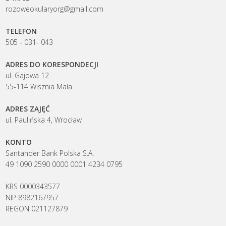
rozoweokularyorg@gmail.com
TELEFON
505 - 031- 043
ADRES DO KORESPONDECJI
ul. Gajowa 12
55-114 Wisznia Mała
ADRES ZAJĘĆ
ul. Paulińska 4, Wrocław
KONTO
Santander Bank Polska S.A.
49 1090 2590 0000 0001 4234 0795
KRS 0000343577
NIP 8982167957
REGON 021127879