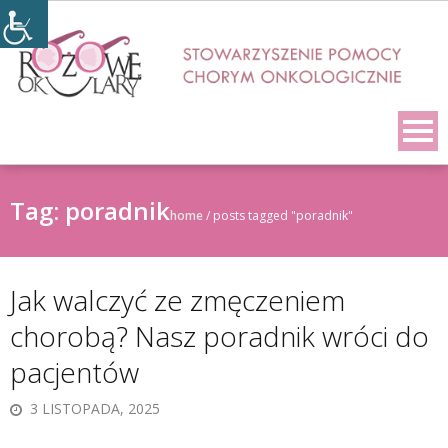
Skip
to
content
Tag:
poradnik
home
/
posts tagged "poradnik"
Jak walczyć ze zmęczeniem
chorobą? Nasz poradnik wróci do
pacjentów
3 LISTOPADA, 2025