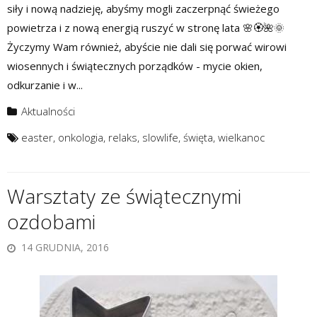
siły i nową nadzieję, abyśmy mogli zaczerpnąć świeżego
powietrza i z nową energią ruszyć w stronę lata 🌸🏵️🌺🌞
Życzymy Wam również, abyście nie dali się porwać wirowi
wiosennych i świątecznych porządków - mycie okien,
odkurzanie i w...
Aktualności
easter
,
onkologia
,
relaks
,
slowlife
,
święta
,
wielkanoc
Warsztaty ze świątecznymi
ozdobami
14 GRUDNIA, 2016