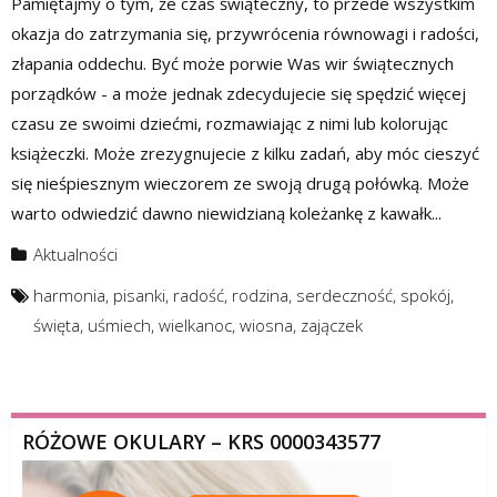
Pamiętajmy o tym, że czas świąteczny, to przede wszystkim
okazja do zatrzymania się, przywrócenia równowagi i radości,
złapania oddechu. Być może porwie Was wir świątecznych
porządków - a może jednak zdecydujecie się spędzić więcej
czasu ze swoimi dziećmi, rozmawiając z nimi lub kolorując
książeczki. Może zrezygnujecie z kilku zadań, aby móc cieszyć
się nieśpiesznym wieczorem ze swoją drugą połówką. Może
warto odwiedzić dawno niewidzianą koleżankę z kawałk...
Aktualności
harmonia
,
pisanki
,
radość
,
rodzina
,
serdeczność
,
spokój
,
święta
,
uśmiech
,
wielkanoc
,
wiosna
,
zajączek
RÓŻOWE OKULARY – KRS 0000343577