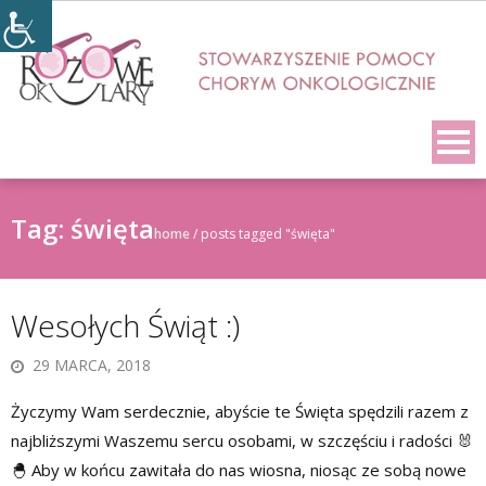
Skip
to
content
Tag:
święta
home
/
posts tagged "święta"
Wesołych Świąt :)
29 MARCA, 2018
Życzymy Wam serdecznie, abyście te Święta spędzili razem z
najbliższymi Waszemu sercu osobami, w szczęściu i radości 🐰
🐣 Aby w końcu zawitała do nas wiosna, niosąc ze sobą nowe