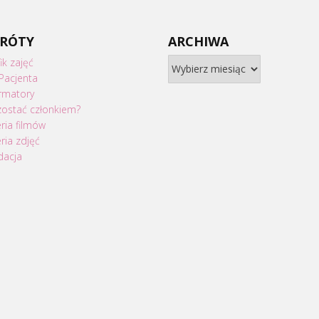
KRÓTY
ARCHIWA
Archiwa
ik zajęć
Pacjenta
ormatory
zostać członkiem?
ria filmów
ria zdjęć
dacja