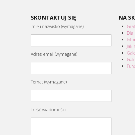
SKONTAKTUJ SIĘ
NA S
Imię i nazwisko (wymagane)
Graf
Dla 
Inf
Jak 
Gale
Adres email (wymagane)
Gale
Fun
Temat (wymagane)
Treść wiadomości