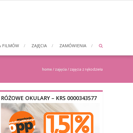
A FILMÓW
ZAJĘCIA
ZAMÓWIENIA
home
/
zajęcia
/
zajęcia z rękodzieła
RÓŻOWE OKULARY – KRS 0000343577