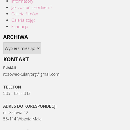
Informatory
Jak zostać członkiem?
Galeria filmów
Galeria zdjęć
Fundacja
ARCHIWA
Archiwa
KONTAKT
E-MAIL
rozoweokularyorg@gmail.com
TELEFON
505 - 031- 043
ADRES DO KORESPONDECJI
ul. Gajowa 12
55-114 Wisznia Mała